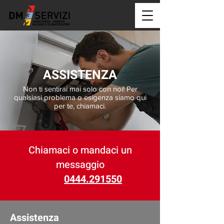
ASSISTENZA
Non ti sentirai mai solo con noi! Per
qualsiasi problema o esigenza siamo qui
per te, chiamaci.
Chiamaci o mandaci un
messaggio
0444.291550
Assistenza