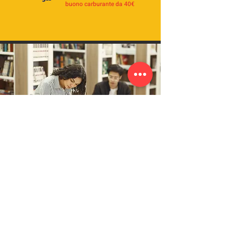
buono carburante da 40€
Post vendita
Non ti abbandoniamo
La nostra azienda offre servizi attenti e
puntuali nell’ assistenza caldaie a gas o
gasolio multimarca con rilascio di rapporto
di controllo a norma di legge , coprendo
ad oggi oltre 6000 clienti in tutta Vicenza e