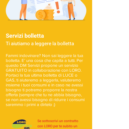
Servizi bolletta
Ti aiutiamo a leggere la bolletta
Fammi indovinare? Non sai leggere la tua
bolletta. E’ una cosa che capita a tutti. Per
questo DM Servizi propone un servizio
GRATUITO in collaborazione con LORO.
Portaci la tua ultima bolletta di LUCE o
GAS, ti aiuteremo a leggerla, valuteremo
insieme i tuoi consumi e in caso ne avessi
bisogno ti potremo proporre la nostra
offerta (sempre che tu ne abbia bisogno,
se non avessi bisogno di ridurre i consumi
saremmo i primi a dirtelo ;)
Se sottoscrivi un contratto
con LORO per te subito un