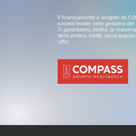
Il finanziamento è erogato da 
società leader nella gestione dei p
Ti garantiamo, inoltre, la massima
della pratica, infatti, verrà seguit
uffici.