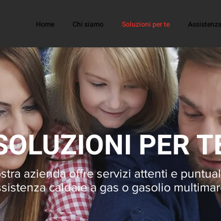
Home
Chi siamo
Soluzioni per te
Assistenz
SOLUZIONI PER T
stra azienda offre servizi attenti e puntuali
sistenza caldaie a gas o gasolio multima