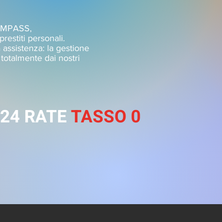
COMPASS,
restiti personali.
 assistenza: la gestione
a totalmente dai nostri
24 RATE
TASSO 0