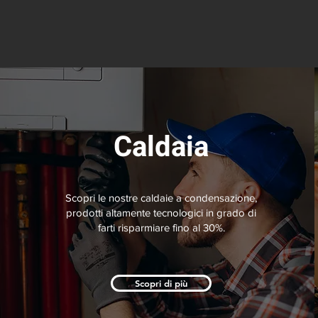
Caldaia
Scopri le nostre caldaie a
condensazione,
prodotti altamente tecnologici in grado di
farti risparmiare fino al 30%.
Scopri di più