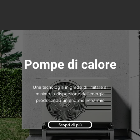
Pompe di calore
Una tecnologia in grado di limitare al
minimo la dispersione dell'energia
producendo un enorme risparmio
Scopri di più