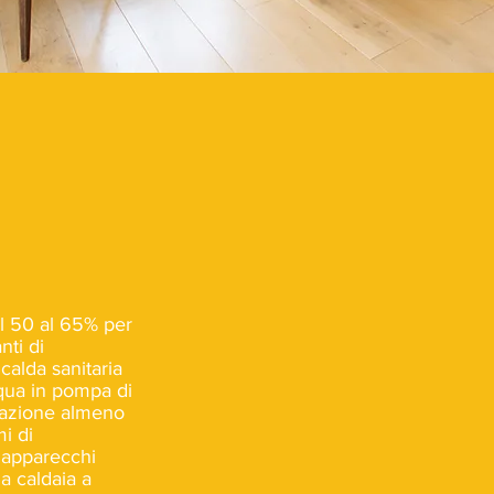
l 50 al 65% per
nti di
calda sanitaria
cqua in pompa di
nsazione almeno
mi di
i apparecchi
la caldaia a