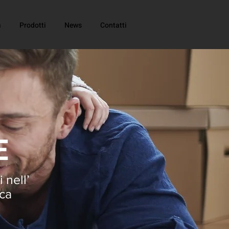
a
Prodotti
News
Contatti
E
 nell’
rca