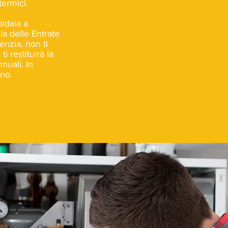
termici.
ldaia a
a delle Entrate
genzia, non ti
 restituirà la
nuali. In
eno.