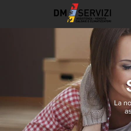
La no
as