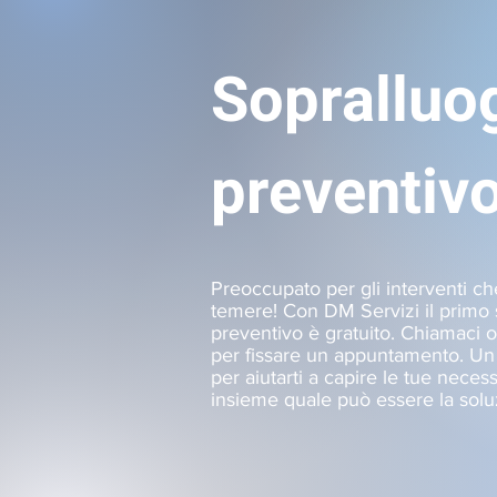
Sopralluo
preventivo
Preoccupato per gli interventi c
temere! Con DM Servizi il primo 
preventivo è gratuito. Chiamaci o
per fissare un appuntamento. Un 
per aiutarti a capire le tue necess
insieme quale può essere la solu